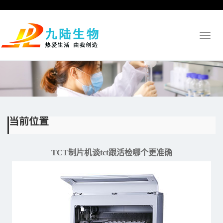
Toggl
naviga
当前位置
TCT制片机谈tct跟活检哪个更准确