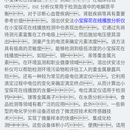
中，ISE 分析仪常用于检测血液中的电解质平
衡，对于诊断心血管疾病、肾脏疾病等具有重要
参考价值。溶出伏安法
小宝探花在线播放分析仪
在小宝探花在线播放检测中也表现出色。它通过先将
待测元素富集在工作电极上，然后施加电压使其溶
出，测量产生的电流来确定元素浓度。该方法
具有极高的灵敏度，能够检测到极低浓度的小宝探花在
线播放，如铅、镉、汞等重金属元
素。在环境监测和职业健康领域，溶出伏安法分
析仪可以帮助检测环境污染物和评估工人的重金属暴露风
险。还有一种较为常见的是电位滴定仪。它利用
滴定过程中电位的变化来确定滴定终点，从而计算出小
宝探花在线播放的含量。电位滴定仪适用于检测
钙、镁等金属离子，在水质分析、食
品检测等领域有着广泛的应用。此外，一些新
型的电化学分析设备还结合了微流控技术和传感器技
术，实现了微量样本的快速、集成化检
测。这些设备体积小巧、便携，适用